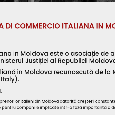
 DI COMMERCIO ITALIANA IN 
a in Moldova este o asociație de ant
isterul Justiției al Republicii Moldov
iană in Moldova recunoscută de la M
Italy).
.
eprenorilor italieni din Moldova datorită creșterii constant
re pentru companiile implicate într-o fază importantă a de