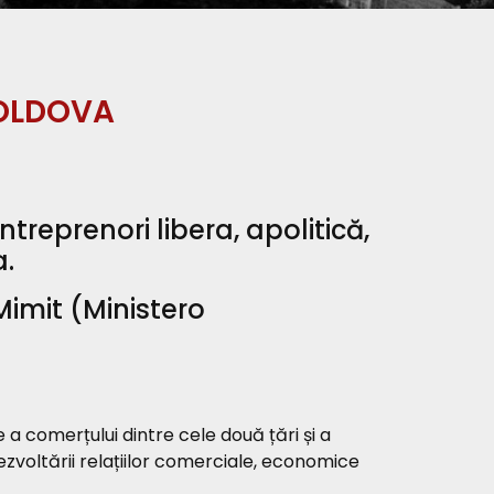
MOLDOVA
reprenori libera, apolitică,
a.
imit (Ministero
e a comerțului dintre cele două țări și a
zvoltării relațiilor comerciale, economice