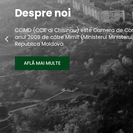
De ce în Moldova
Cunoaștem această țară, istoria ei, profilul s
comerciale. Să descoperim împreună oportunit
AFLĂ MAI MULTE