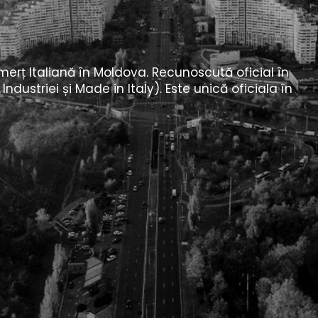
ău socio-cultural, aspectele sale economice și
ățile de a face afaceri.