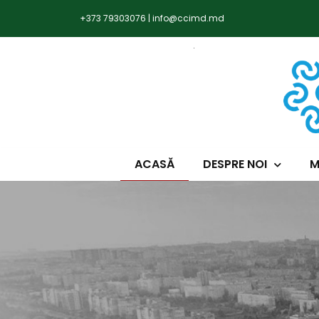
+373 79303076
|
info@ccimd.md
ACASĂ
DESPRE NOI
M