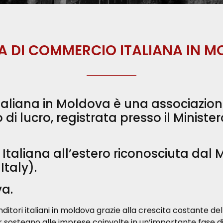
 DI COMMERCIO ITALIANA IN 
liana in Moldova è una associazione 
i lucro, registrata presso il Ministero
taliana all’estero riconosciuta dal M
Italy).
va.
enditori italiani in moldova grazie alla crescita costante 
 sostegno alle imprese coinvolte in un’importante fase di 