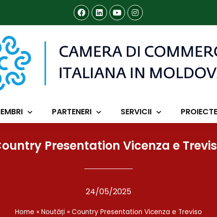
EMBRI
PARTENERI
SERVICII
PROIECT
ountry Presentation Vicenza e Trevi
24/05/2025
Home
»
Noutăți
»
Country Presentation Vicenza e Treviso