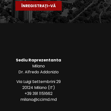
ÎNREGISTRAȚI-VĂ
Sediu Raprezentanta
Milano
Dr. Alfredo Addonizio
Via Luigi Settembrini 29
20124 Milano (IT)
+39 391 1151662
milano@ccimd.md