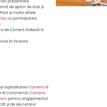
fost prezentate
emă de ajutor de stat și
Park și multe altele.
nza
, cu participarea:
a
a de Comerț Italiană în
dovei la Vicenza
 și ospitalitatea
Camera di
a di Commercio
Camera
tero
pentru angajamentul
cât și de secretarul