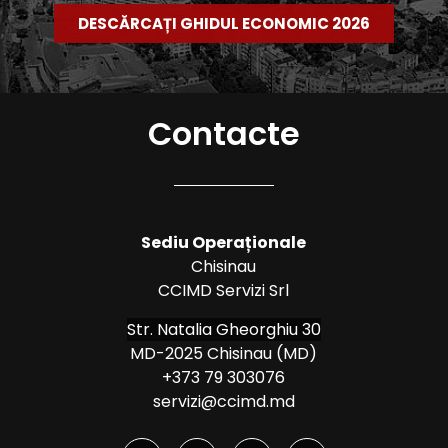
DESCĂRCAȚI GHIDUL ECONOMIC 2026
Contacte
Sediu Operaționale
Chisinau
CCIMD Servizi Srl
Str. Natalia Gheorghiu 30
MD-2025 Chisinau (MD)
+373 79 303076
servizi@ccimd.md