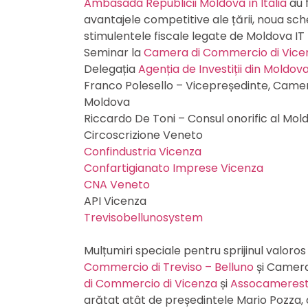
Ambasada Republicii Moldova în Italia
au 
avantajele competitive ale țării, noua sch
stimulentele fiscale legate de Moldova IT 
Seminar la
Camera di Commercio di Vice
Delegația
Agenția de Investiții din Moldov
Franco Polesello – Vicepreședinte, Camer
Moldova
Riccardo De Toni – Consul onorific al Mol
Circoscrizione Veneto
Confindustria Vicenza
Confartigianato Imprese Vicenza
CNA Veneto
API Vicenza
Trevisobellunosystem
Mulțumiri speciale pentru sprijinul valoros
Commercio di Treviso – Belluno
și Camer
di Commercio di Vicenza
și
Assocameres
arătat atât de președintele Mario Pozza, 