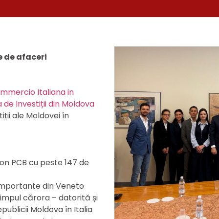
e de afaceri
mmercio Italiana in
 de Investiții din Moldova
ții ale Moldovei în
s on PCB cu peste 147 de
 importante din Veneto
impul cărora – datorită și
publicii Moldova în Italia