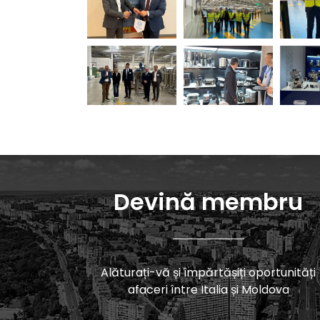
Devină membru
Alăturați-vă și împărtășiți oportunități
afaceri între Italia și Moldova