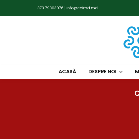
+373 79303076
|
info@ccimd.md
ACASĂ
DESPRE NOI
M
C