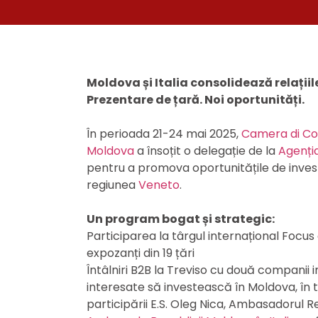
Moldova și Italia consolidează relațiil
Prezentare de țară. Noi oportunități.
În perioada 21-24 mai 2025,
Camera di Co
Moldova
a însoțit o delegație de la
Agenția
pentru a promova oportunitățile de investi
regiunea
Veneto
.
Un program bogat și strategic:
Participarea la târgul internațional Focu
expozanți din 19 țări
Întâlniri B2B la Treviso cu două companii
interesate să investească în Moldova, în t
participării E.S. Oleg Nica, Ambasadorul Re