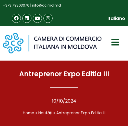
+373 79303076
|
info@ccimd.md
Italiano
Antreprenor Expo Editia III
10/10/2024
Home
»
Noutăți
»
Antreprenor Expo Editia III