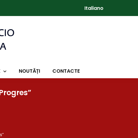
Italiano
E
NOUTĂȚI
CONTACTE
 Progres”
s”