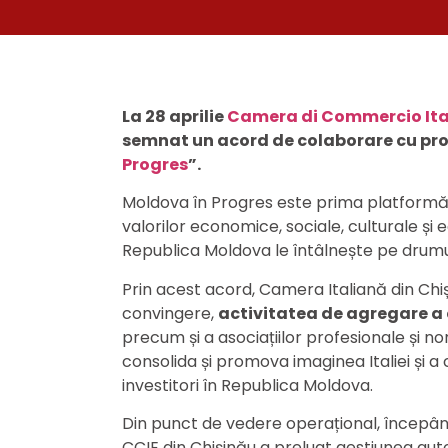
La 28 aprilie
Camera di Commercio Ita
semnat un acord de colaborare cu pro
Progres
”.
Moldova în Progres este prima platform
valorilor economice, sociale, culturale și
Republica Moldova le întâlnește pe drum
Prin acest acord, Camera Italiană din Chiș
convingere,
activitatea de agregare a 
precum și a asociațiilor profesionale și no
consolida și promova imaginea Italiei și a 
investitori în Republica Moldova.
Din punct de vedere operațional, începâ
CCIE din Chișinău a preluat gestiunea a