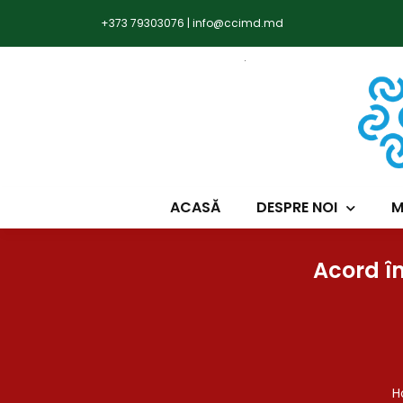
+373 79303076
|
info@ccimd.md
ACASĂ
DESPRE NOI
M
Acord în
H