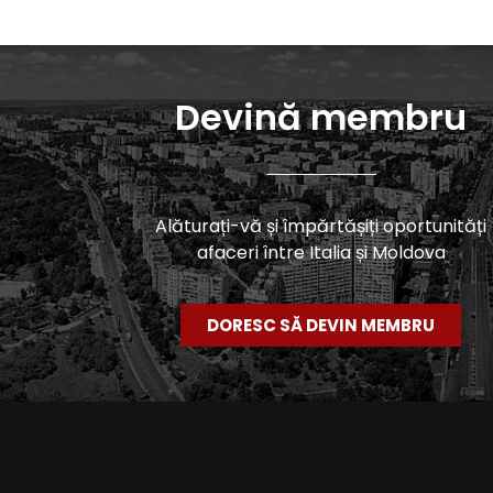
Devină membru
Alăturați-vă și împărtășiți oportunități
afaceri între Italia și Moldova
DORESC SĂ DEVIN MEMBRU