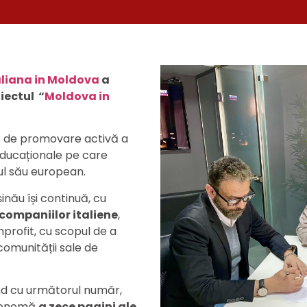
liana in Moldova
a
iectul “
Moldova in
ă de promovare activă a
 educaționale pe care
ul său european.
inău își continuă, cu
companiilor italiene
,
nprofit, cu scopul de a
comunității sale de
nd cu următorul număr,
utonomă
a zece pagini ale