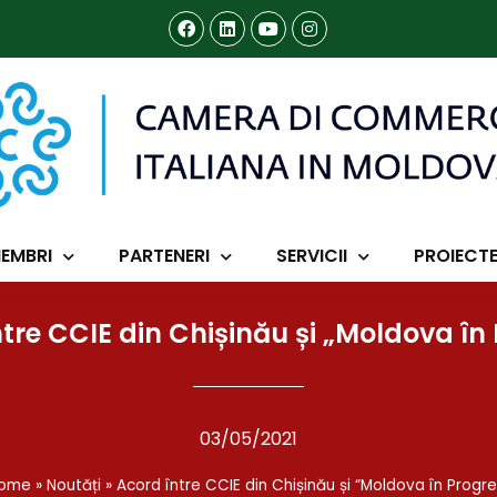
EMBRI
PARTENERI
SERVICII
PROIECT
tre CCIE din Chișinău și „Moldova în
03/05/2021
ome
»
Noutăți
»
Acord între CCIE din Chișinău și “Moldova în Progre