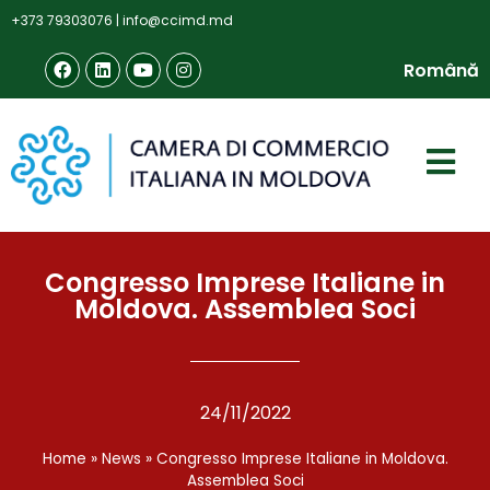
+373 79303076
|
info@ccimd.md
Română
Congresso Imprese Italiane in
Moldova. Assemblea Soci
24/11/2022
Home
»
News
»
Congresso Imprese Italiane in Moldova.
Assemblea Soci