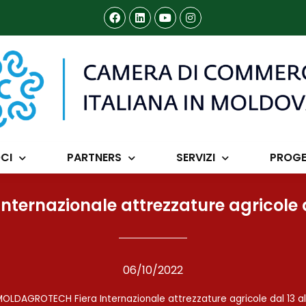
CI
PARTNERS
SERVIZI
PROGE
ernazionale attrezzature agricole da
06/10/2022
OLDAGROTECH Fiera Internazionale attrezzature agricole dal 13 al