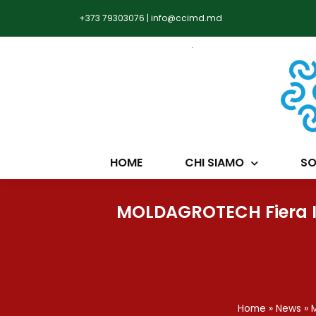
+373 79303076
|
info@ccimd.md
HOME
CHI SIAMO
SO
MOLDAGROTECH Fiera Int
Home
»
News
»
M