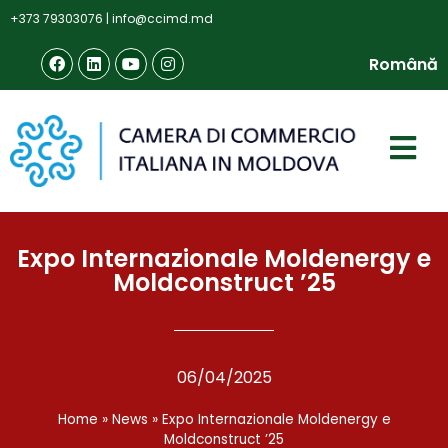
+373 79303076
|
info@ccimd.md
Română
Expo Internazionale Moldenergy e
Moldconstruct ’25
06/04/2025
Home
»
News
»
Expo Internazionale Moldenergy e
Moldconstruct ’25