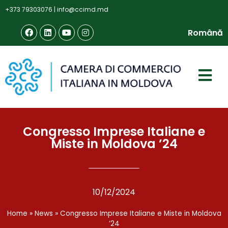
+373 79303076
|
info@ccimd.md
Română
Congresso Imprese Italiane e
Miste in Moldova ’24
10/12/2024
Home
»
News
»
Congresso Imprese Italiane e Miste in Moldova
’24